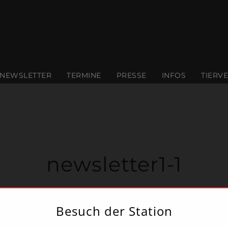
modal-check
NEWSLETTER
TERMINE
PRESSE
INFOS
TIERV
newsletter1-1
Besuch der Station