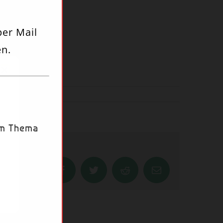
per Mail
n.
um
s
um Thema
Facebook
Twitter
Reddit
Email
en