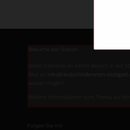
Besuche der Station
Wenn Interesse an einem Besuch in der Sta
Mail an
info@landschildkroeten-stuttgart
wieder möglich.
Weitere Informationen zum Thema auf der
Folgen Sie mir