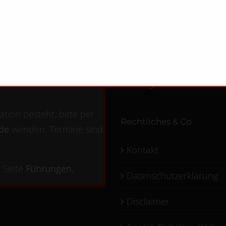
Auffangstation für Lands
tion besteht, bitte per
Rechtliches & Co
.de
wenden. Termine sind
Kontakt
 Seite
Führungen
.
Datenschutzerklärung
Disclaimer