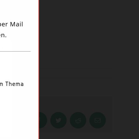
per Mail
n.
um
s
um Thema
en
Facebook
Twitter
Reddit
Email