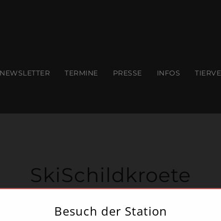
modal-check
NEWSLETTER
TERMINE
PRESSE
INFOS
TIERV
SkiSchildkroete
Besuch der Station