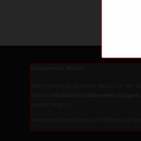
Besuche der Station
Wenn Interesse an einem Besuch in der Sta
Mail an
info@landschildkroeten-stuttgart
wieder möglich.
Weitere Informationen zum Thema auf der