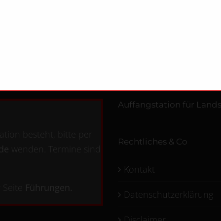
Auffangstation für Lands
tion besteht, bitte per
Rechtliches & Co
.de
wenden. Termine sind
Kontakt
 Seite
Führungen
.
Datenschutzerklärung
Disclaimer