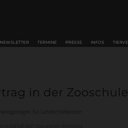
modal-check
NEWSLETTER
TERMINE
PRESSE
INFOS
TIERV
rtrag in der Zooschul
ilandgeheges für Landschildkröten
triebshof) der Stuttgarter Wilhelma.