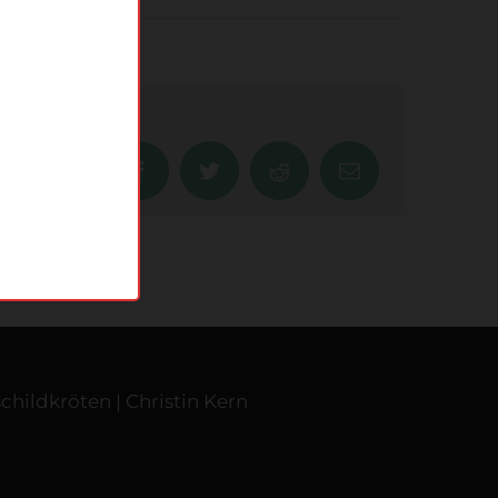
en
Facebook
Twitter
Reddit
Email
childkröten | Christin Kern