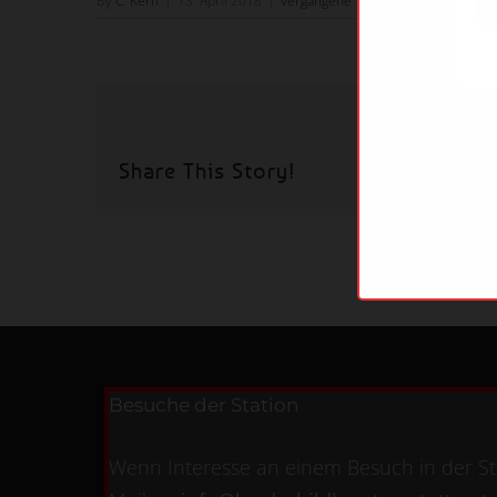
By
C. Kern
|
13. April 2018
|
vergangene Termine
|
Kommentare
Share This Story!
Besuche der Station
Wenn Interesse an einem Besuch in der Sta