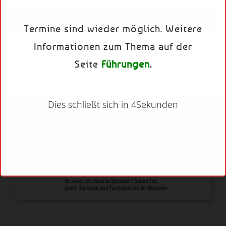
Dienste verwalten
Akzeptieren
Termine sind wieder möglich. Weitere
Ablehnen
Informationen zum Thema auf der
Seite
Führungen
.
Einstellungen ansehen
Cookie-Richtlinie
Datenschutzerklärung
Kontakt
Dies schließt sich in
3
Sekunden