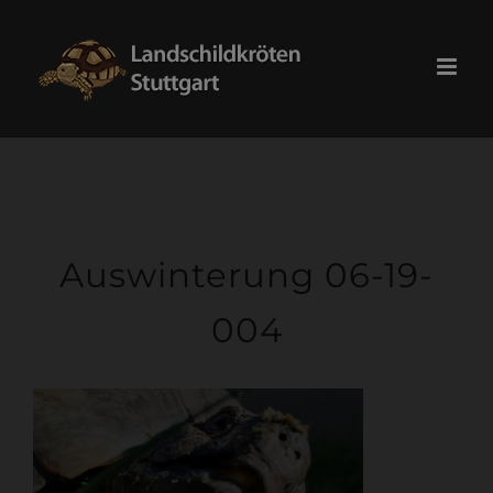
Skip
modal-check
to
content
Auswinterung 06-19-
004