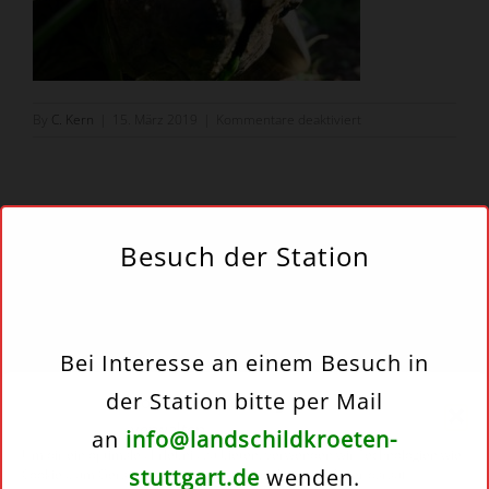
für
By
C. Kern
|
15. März 2019
|
Kommentare deaktiviert
Auswinterung
06-
19-
004
Besuch der Station
Share This Story!
Facebook
Twitter
Reddit
Email
Bei Interesse an einem Besuch in
der Station bitte per Mail
Cookie-Zustimmung
verwalten
an
info@landschildkroeten-
Um dir ein optimales Erlebnis zu bieten, verwenden wir Technologien wie
stuttgart.de
wenden.
Cookies, um Geräteinformationen zu speichern und/oder darauf