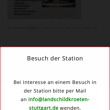
für
By
Hans-Martin Goede
|
23. März 2023
|
Kommentare deaktiviert
GrafikAu
Besuch der Station
Share This Story!
Facebook
Twitter
Reddit
Email
Bei Interesse an einem Besuch in
der Station bitte per Mail
Cookie-Zustimmung
verwalten
an
info@landschildkroeten-
Um dir ein optimales Erlebnis zu bieten, verwenden wir Technologien wie
stuttgart.de
wenden.
Cookies, um Geräteinformationen zu speichern und/oder darauf