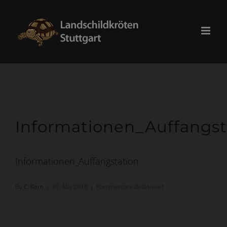
Skip
modal-check
to
content
Informationen_Auffangst
Informationen_Auffangstation
für
By
C. Kern
|
07. Mai 2016
|
Kommentare deaktiviert
Informationen_Auffangs